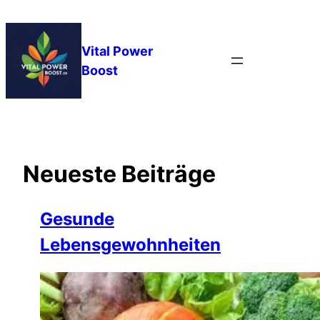
Zum
Inhalt
springen
Vital Power
Boost
Neueste Beiträge
Gesunde
Lebensgewohnheiten